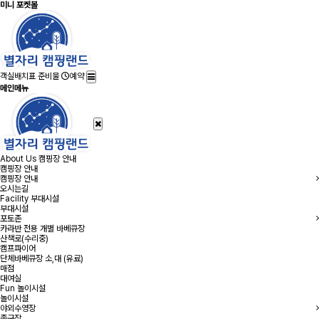
미니 포켓볼
객실배치표
준비물
예약
메인메뉴
About Us
캠핑장 안내
캠핑장 안내
캠핑장 안내
오시는길
Facility
부대시설
부대시설
포토존
카라반 전용 개별 바베큐장
산책로(수리중)
캠프파이어
단체바베큐장 소,대 (유료)
매점
대여실
Fun
놀이시설
놀이시설
야외수영장
족구장