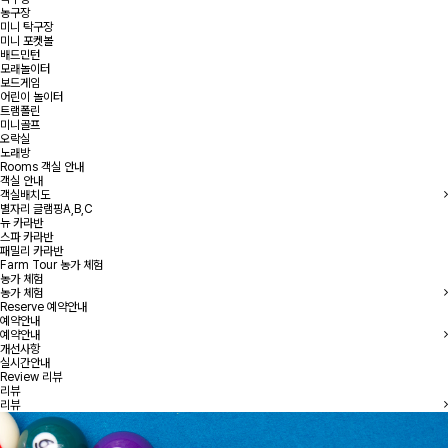
농구장
미니 탁구장
미니 포켓볼
배드민턴
모래놀이터
보드게임
어린이 놀이터
트램폴린
미니골프
오락실
노래방
Rooms
객실 안내
객실 안내
객실배치도
별자리 글램핑A,B,C
뉴 카라반
스파 카라반
패밀리 카라반
Farm Tour
농가 체험
농가 체험
농가 체험
Reserve
예약안내
예약안내
예약안내
개선사항
실시간안내
Review
리뷰
리뷰
리뷰