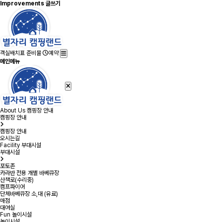
Improvements 글쓰기
객실배치표
준비물
예약
메인메뉴
About Us
캠핑장 안내
캠핑장 안내
캠핑장 안내
오시는길
Facility
부대시설
부대시설
포토존
카라반 전용 개별 바베큐장
산책로(수리중)
캠프파이어
단체바베큐장 소,대 (유료)
매점
대여실
Fun
놀이시설
놀이시설