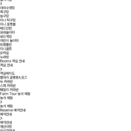
야외수영장
족구장
농구장
미니 탁구장
미니 포켓볼
배드민턴
모래놀이터
보드게임
어린이 놀이터
트램폴린
미니골프
오락실
노래방
Rooms
객실 안내
객실 안내
객실배치도
별자리 글램핑A,B,C
뉴 카라반
스파 카라반
패밀리 카라반
Farm Tour
농가 체험
농가 체험
농가 체험
Reserve
예약안내
예약안내
예약안내
개선사항
실시간안내