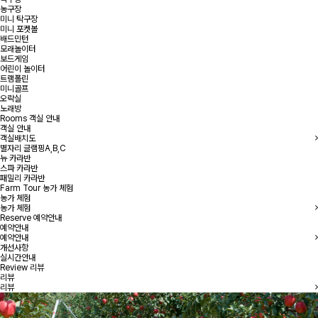
농구장
미니 탁구장
미니 포켓볼
배드민턴
모래놀이터
보드게임
어린이 놀이터
트램폴린
미니골프
오락실
노래방
Rooms
객실 안내
객실 안내
객실배치도
별자리 글램핑A,B,C
뉴 카라반
스파 카라반
패밀리 카라반
Farm Tour
농가 체험
농가 체험
농가 체험
Reserve
예약안내
예약안내
예약안내
개선사항
실시간안내
Review
리뷰
리뷰
리뷰