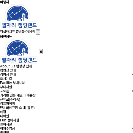
여행지
객실배치표
준비물
예약
메인메뉴
About Us
캠핑장 안내
캠핑장 안내
캠핑장 안내
오시는길
Facility
부대시설
부대시설
포토존
카라반 전용 개별 바베큐장
산책로(수리중)
캠프파이어
단체바베큐장 소,대 (유료)
매점
대여실
Fun
놀이시설
놀이시설
야외수영장
족구장