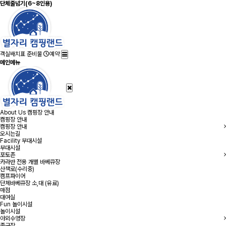
단체줄넘기(6~8인용)
객실배치표
준비물
예약
메인메뉴
About Us
캠핑장 안내
캠핑장 안내
캠핑장 안내
오시는길
Facility
부대시설
부대시설
포토존
카라반 전용 개별 바베큐장
산책로(수리중)
캠프파이어
단체바베큐장 소,대 (유료)
매점
대여실
Fun
놀이시설
놀이시설
야외수영장
족구장