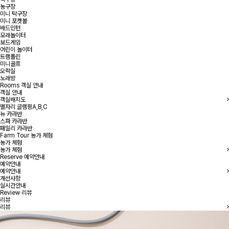
농구장
미니 탁구장
미니 포켓볼
배드민턴
모래놀이터
보드게임
어린이 놀이터
트램폴린
미니골프
오락실
노래방
Rooms
객실 안내
객실 안내
객실배치도
별자리 글램핑A,B,C
뉴 카라반
스파 카라반
패밀리 카라반
Farm Tour
농가 체험
농가 체험
농가 체험
Reserve
예약안내
예약안내
예약안내
개선사항
실시간안내
Review
리뷰
리뷰
리뷰